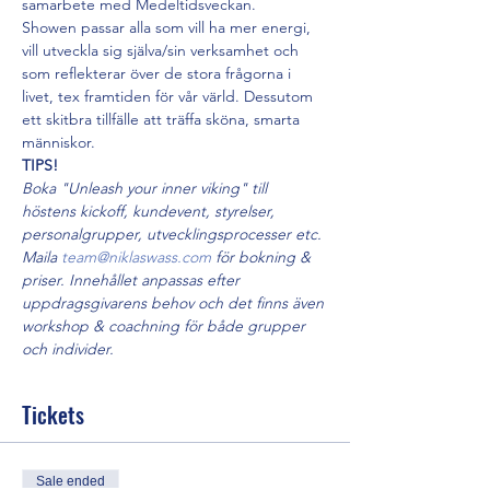
samarbete med Medeltidsveckan. 
Showen passar alla som vill ha mer energi, 
vill utveckla sig själva/sin verksamhet och 
som reflekterar över de stora frågorna i 
livet, tex framtiden för vår värld. Dessutom 
ett skitbra tillfälle att träffa sköna, smarta 
människor. 
TIPS! 
Boka "Unleash your inner viking" till 
höstens kickoff, kundevent, styrelser, 
personalgrupper, utvecklingsprocesser etc. 
Maila 
team@niklaswass.com
 för bokning & 
priser. Innehållet anpassas efter 
uppdragsgivarens behov och det finns även 
workshop & coachning för både grupper 
och individer.
Tickets
Sale ended