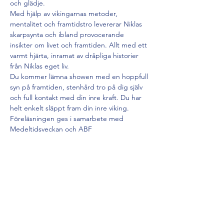
och glädje. 
Med hjälp av vikingarnas metoder, 
mentalitet och framtidstro levererar Niklas 
skarpsynta och ibland provocerande 
insikter om livet och framtiden. Allt med ett 
varmt hjärta, inramat av dråpliga historier 
från Niklas eget liv. 
Du kommer lämna showen med en hoppfull 
syn på framtiden, stenhård tro på dig själv 
och full kontakt med din inre kraft. Du har 
helt enkelt släppt fram din inre viking.
Föreläsningen ges i samarbete med 
Medeltidsveckan och ABF
Biljetter (150 kr) via medeltidajul.se eller 
https://nortic.se/ticket/event/51861
TIPS! 
Visa mer