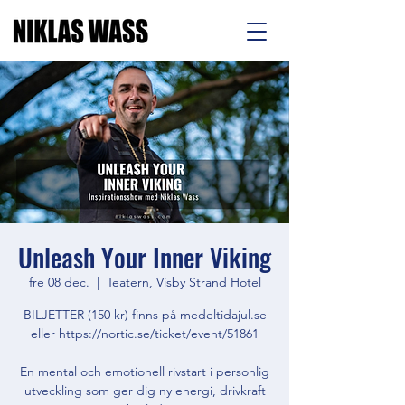
Unleash Your Inner Viking
fre 08 dec.
  |  
Teatern, Visby Strand Hotel
BILJETTER (150 kr) finns på medeltidajul.se
eller https://nortic.se/ticket/event/51861
En mental och emotionell rivstart i personlig
utveckling som ger dig ny energi, drivkraft